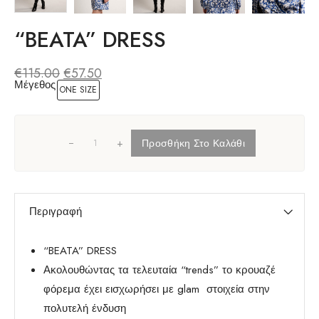
“BEATA” DRESS
€
115.00
€
57.50
Μέγεθος
ONE SIZE
+
Προσθήκη Στο Καλάθι
Περιγραφή
“BEATA” DRESS
Ακολουθώντας τα τελευταία “trends” το κρουαζέ
φόρεμα έχει εισχωρήσει με glam στοιχεία στην
πολυτελή ένδυση