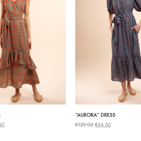
S
“AURORA” DRESS
50
€
129.00
€
64.50