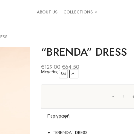
ABOUT US
COLLECTIONS
RESS
“BRENDA” DRESS
€
129.00
€
64.50
Μέγεθος
SM
ML
Περιγραφή
“BRENDA” DRESS