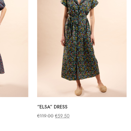
“ELSA” DRESS
€
119.00
€
59.50