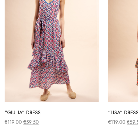
“GIULIA” DRESS
“LISA” DRES
€
119.00
€
59.50
€
119.00
€
59.