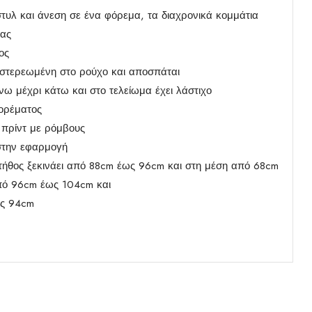
 στυλ και άνεση σε ένα φόρεμα, τα διαχρονικά κομμάτια
μας
ος
ι στερεωμένη στο ρούχο και αποσπάται
νω μέχρι κάτω και στο τελείωμα έχει λάστιχο
ορέματος
 πρίντ με ρόμβους
στην εφαρμογή
τήθος ξεκινάει από 88cm έως 96cm και στη μέση από 68cm
από 96cm έως 104cm και
ως 94cm