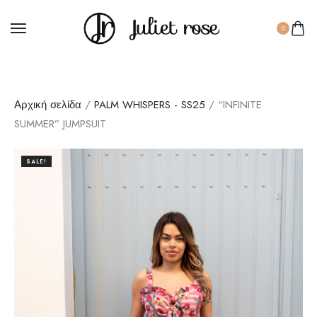
0
Αρχική σελίδα
/
PALM WHISPERS - SS25
/ “INFINITE
SUMMER” JUMPSUIT
SALE!