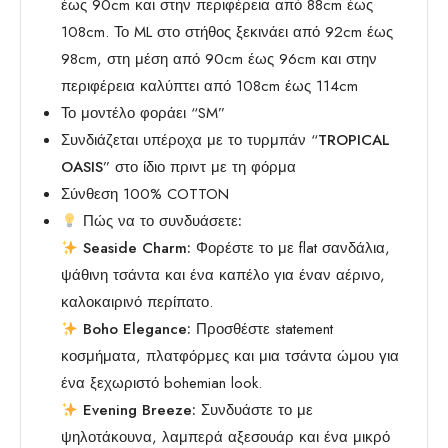
έως 90cm και στην περιφέρεια από 88cm έως
108cm. Το ML στο στήθος ξεκινάει από 92cm έως
98cm, στη μέση από 90cm έως 96cm και στην
περιφέρεια καλύπτει από 108cm έως 114cm
Το μοντέλο φοράει “SM”
Συνδιάζεται υπέροχα με το τυρμπάν “
TROPICAL
OASIS
” στο ίδιο πριντ με τη φόρμα
Σύνθεση 100% COTTON
Πώς να το συνδυάσετε:
Seaside Charm:
Φορέστε το με flat σανδάλια,
ψάθινη τσάντα και ένα καπέλο για έναν αέρινο,
καλοκαιρινό περίπατο.
Boho Elegance:
Προσθέστε statement
κοσμήματα, πλατφόρμες και μια τσάντα ώμου για
ένα ξεχωριστό bohemian look.
Evening Breeze:
Συνδυάστε το με
ψηλοτάκουνα, λαμπερά αξεσουάρ και ένα μικρό