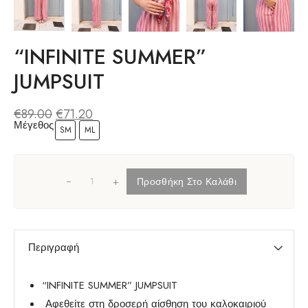
“INFINITE SUMMER”
JUMPSUIT
€
89.00
€
71.20
Μέγεθος
SM
ML
+
Προσθήκη Στο Καλάθι
Περιγραφή
“INFINITE SUMMER” JUMPSUIT
Αφεθείτε στη δροσερή αίσθηση του καλοκαιριού