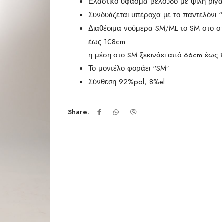
Ελαστικό ύφασμα βελούδο με ψιλή ρίγα
Συνδυάζεται υπέροχα με το παντελόνι “L
Διαθέσιμα νούμερα SM/ML το SM στο στ
έως 108cm
η μέση στο SM ξεκινάει από 66cm έως
Το μοντέλο φοράει “SM”
Σύνθεση 92%pol, 8%el
Share: