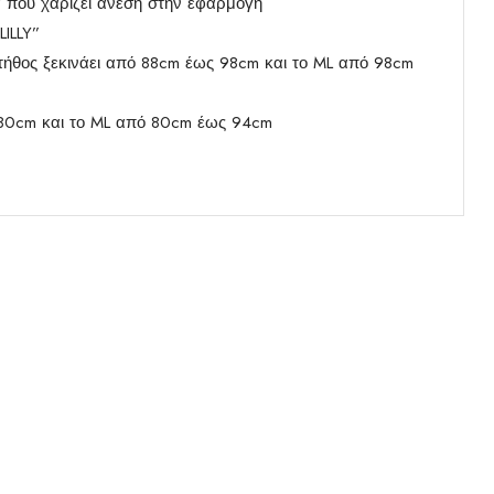
 που χαρίζει άνεση στην εφαρμογή
ILLY”
ήθος ξεκινάει από 88cm έως 98cm και το ML από 98cm
 80cm και το ML από 80cm έως 94cm