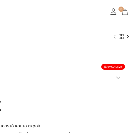
0
Εξαντλημένο
α
α
ορντό και το εκρού